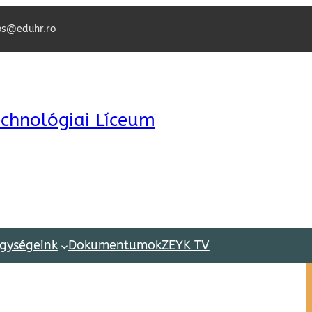
os@eduhr.ro
chnológiai Líceum
gységeink
Dokumentumok
ZEYK TV