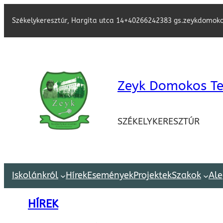
Székelykeresztúr, Hargita utca 14
+40266242383 gs.zeykdomok
Zeyk Domokos Te
SZÉKELYKERESZTÚR
Iskolánkról
Hírek
Események
Projektek
Szakok
Ale
HÍREK