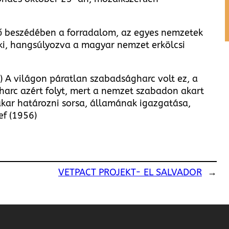
ő beszédében a forradalom, az egyes nemzetek
ki, hangsúlyozva a magyar nemzet erkölcsi
) A világon páratlan szabadságharc volt ez, a
arc azért folyt, mert a nemzet szabadon akart
akar határozni sorsa, államának igazgatása,
ef (1956)
VETPACT PROJEKT- EL SALVADOR
→