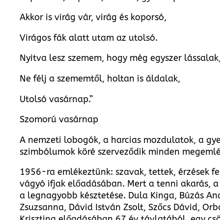
Akkor is virág vár, virág és koporsó,
Virágos fák alatt utam az utolsó.
Nyitva lesz szemem, hogy még egyszer lássalak
Ne félj a szememtől, holtan is áldalak,
Utolsó vasárnap.”
Szomorú vasárnap
A nemzeti lobogók, a harcias mozdulatok, a gye
szimbólumok köré szerveződik minden megemlé
1956-ra emlékeztünk: szavak, tettek, érzések f
vágyó ifjak előadásában. Mert a tenni akarás, 
a legnagyobb késztetése. Dula Kinga, Búzás An
Zsuzsanna, Dávid István Zsolt, Szőcs Dávid, Or
Krisztina előadásában 67 év távlatából, egy c