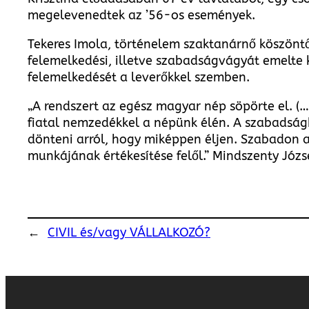
megelevenedtek az ’56-os események.
Tekeres Imola, történelem szaktanárnő köszönt
felemelkedési, illetve szabadságvágyát emelte 
felemelkedését a leverőkkel szemben.
„A rendszert az egész magyar nép söpörte el. (…
fiatal nemzedékkel a népünk élén. A szabadságh
dönteni arról, hogy miképpen éljen. Szabadon 
munkájának értékesítése felől.” Mindszenty Józs
←
CIVIL és/vagy VÁLLALKOZÓ?