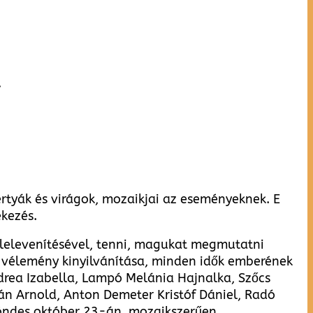
,
rtyák és virágok, mozaikjai az eseményeknek. E
kezés.
elelevenítésével, tenni, magukat megmutatni
a vélemény kinyilvánítása, minden idők emberének
drea Izabella, Lampó Melánia Hajnalka, Szőcs
bán Arnold, Anton Demeter Kristóf Dániel, Radó
söndes október 23-án, mozaikszerűen