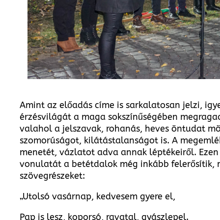
Amint az előadás címe is sarkalatosan jelzi, i
érzésvilágát a maga sokszínűségében megragadni:
valahol a jelszavak, rohanás, heves öntudat mö
szomorúságot, kilátástalanságot is. A megemlé
menetét, vázlatot adva annak léptékeiről. Ezen
vonulatát a betétdalok még inkább felerősítik,
szövegrészeket:
„Utolsó vasárnap, kedvesem gyere el,
Pap is lesz, koporsó, ravatal, gyászlepel.