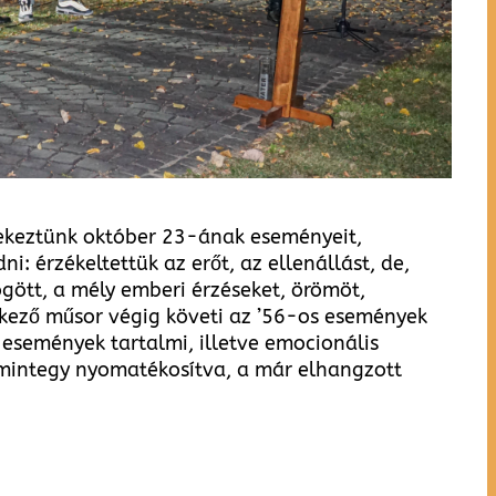
gyekeztünk október 23-ának eseményeit,
 érzékeltettük az erőt, az ellenállást, de,
gött, a mély emberi érzéseket, örömöt,
kező műsor végig követi az ’56-os események
 események tartalmi, illetve emocionális
 mintegy nyomatékosítva, a már elhangzott