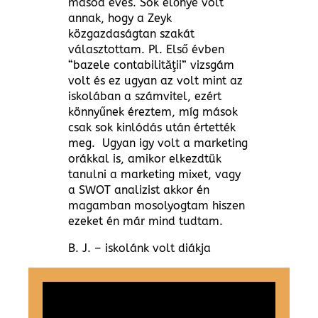
másod éves. Sok előnye volt
annak, hogy a Zeyk
közgazdaságtan szakát
választottam. Pl. Első évben
“bazele contabilităţii” vizsgám
volt és ez ugyan az volt mint az
iskolában a számvitel, ezért
könnyűnek éreztem, míg mások
csak sok kinlódás után értették
meg. Ugyan igy volt a marketing
orákkal is, amikor elkezdtük
tanulni a marketing mixet, vagy
a SWOT analizist akkor én
magamban mosolyogtam hiszen
ezeket én már mind tudtam.
B. J. – iskolánk volt diákja