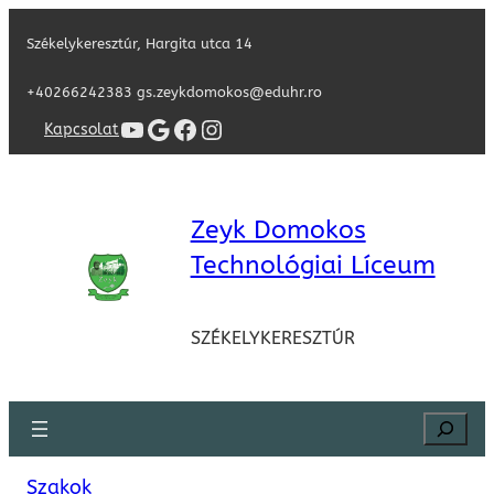
Székelykeresztúr, Hargita utca 14
+40266242383 gs.zeykdomokos@eduhr.ro
YouTube
Google
Facebook
Instagram
Kapcsolat
Zeyk Domokos
Technológiai Líceum
SZÉKELYKERESZTÚR
Search
Szakok