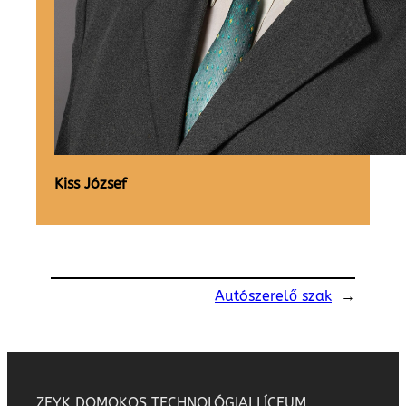
Kiss József
Autószerelő szak
→
ZEYK DOMOKOS TECHNOLÓGIAI LÍCEUM