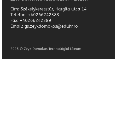
Cím: Székelykeresztúr, Hargita utca 14
Telefon: +40266242383
Fax: +40266242389
Email: gs.zeykdomokos@eduhr.ro
2025 © Zeyk Domokos Technológiai Líceum