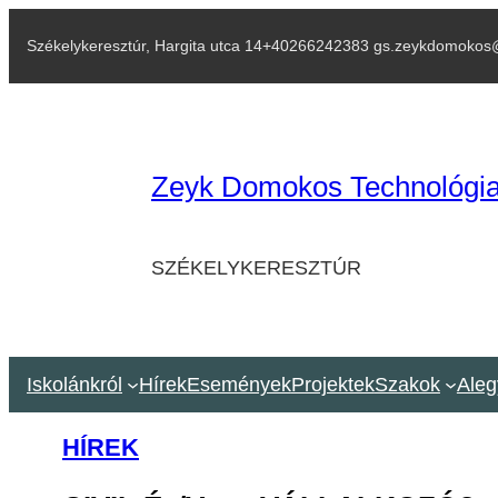
Székelykeresztúr, Hargita utca 14
+40266242383 gs.zeykdomokos
Zeyk Domokos Technológia
SZÉKELYKERESZTÚR
Iskolánkról
Hírek
Események
Projektek
Szakok
Aleg
HÍREK