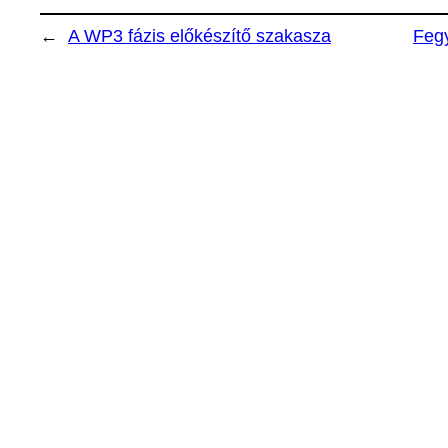
←
A WP3 fázis előkészítő szakasza
Fegy