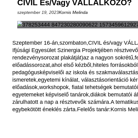
CIVIL És/vagy VÁLLALKOZÓ?
szeptember 19, 2023
Kornis Melinda
Szeptember 16-án,szombaton,CIVIL és/vagy VÁLL
Ifjúsági Egyesület Szinergia Projektjében résztve
rendezvénysorozat plakátját)az a nagyon sokrétű,fe
előadássorozat,ahol első kézből,hiteles forrásokbó
pedagógusképviselői az iskola és szakmaválasztás,
ismeretek,egyetemi kínálat, választásorientáció ké
előadások,workshopok, fiatal tehetségek bemutatói,
egyetemeket képviselő tanárok,diákok bemutatói 
zárulhatott a nap a résztvevők számára.A tematikus
egybekötött éneklés zárta.Felelős tanár:Kornis Me