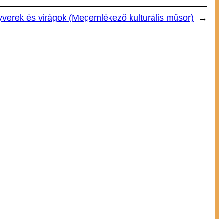
verek és virágok (Megemlékező kulturális műsor)
→