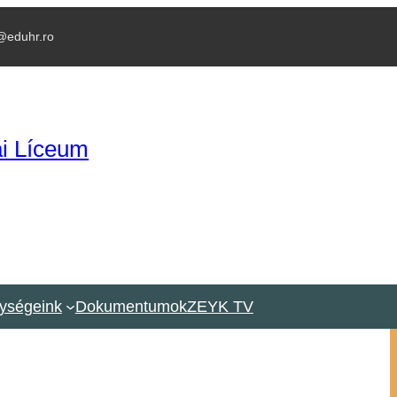
@eduhr.ro
i Líceum
ységeink
Dokumentumok
ZEYK TV