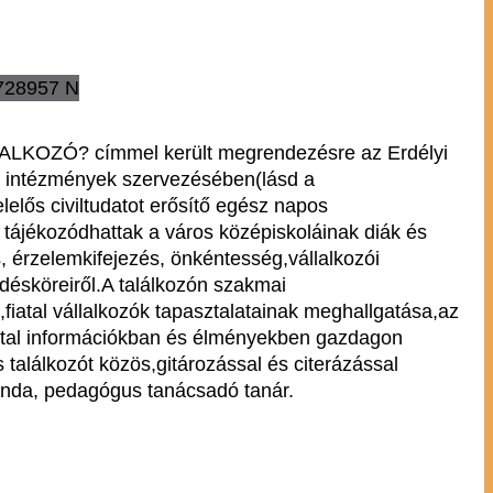
ALKOZÓ? címmel került megrendezésre az Erdélyi
vő intézmények szervezésében(lásd a
lelős civiltudatot erősítő egész napos
l tájékozódhattak a város középiskoláinak diák és
 érzelemkifejezés, önkéntesség,vállalkozói
rdésköreiről.A találkozón szakmai
fiatal vállalkozók tapasztalatainak meghallgatása,az
által információkban és élményekben gazdagon
 találkozót közös,gitározással és citerázással
linda, pedagógus tanácsadó tanár.