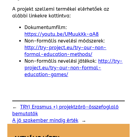
A projekt szellemi termékei elérhetőek az
alábbi linkekre kattintva:
Dokumentumfilm:
https://youtu.be/UMuukXk-aA8
Non-formális nevelési módszerek:
http://try-project.eu/try-our-non-
formal-education-methods/
Non-formális nevelési játékok:
http://try-
project.eu/try-our-non-formal-
education-games/
←
TRY( Erasmus +) projektzáró-összefoglaló
bemutatók
A jó szakember mindig érték
→