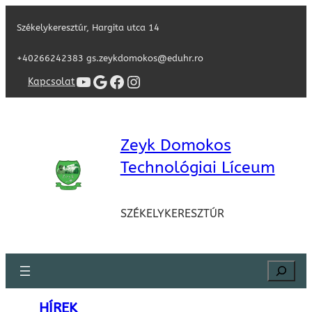
Székelykeresztúr, Hargita utca 14
+40266242383 gs.zeykdomokos@eduhr.ro
YouTube
Google
Facebook
Instagram
Kapcsolat
Zeyk Domokos
Technológiai Líceum
SZÉKELYKERESZTÚR
Search
HÍREK