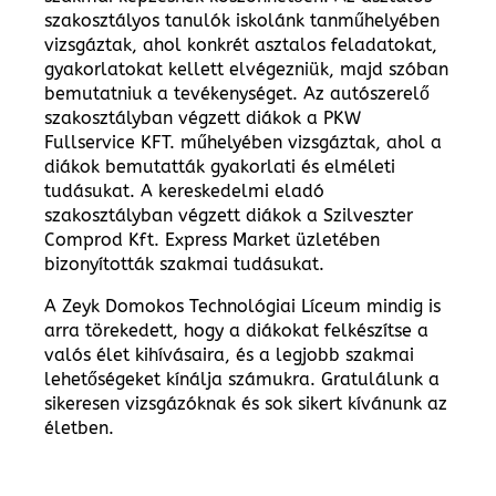
szakosztályos tanulók iskolánk tanműhelyében
vizsgáztak, ahol konkrét asztalos feladatokat,
gyakorlatokat kellett elvégezniük, majd szóban
bemutatniuk a tevékenységet. Az autószerelő
szakosztályban végzett diákok a PKW
Fullservice KFT. műhelyében vizsgáztak, ahol a
diákok bemutatták gyakorlati és elméleti
tudásukat. A kereskedelmi eladó
szakosztályban végzett diákok a Szilveszter
Comprod Kft. Express Market üzletében
bizonyították szakmai tudásukat.
A Zeyk Domokos Technológiai Líceum mindig is
arra törekedett, hogy a diákokat felkészítse a
valós élet kihívásaira, és a legjobb szakmai
lehetőségeket kínálja számukra. Gratulálunk a
sikeresen vizsgázóknak és sok sikert kívánunk az
életben.