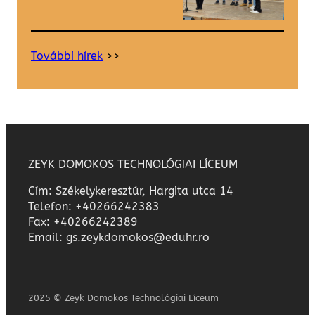
További hírek
>>
ZEYK DOMOKOS TECHNOLÓGIAI LÍCEUM
Cím: Székelykeresztúr, Hargita utca 14
Telefon: +40266242383
Fax: +40266242389
Email: gs.zeykdomokos@eduhr.ro
2025 © Zeyk Domokos Technológiai Líceum