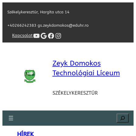
Székelykeresztúr, Hargita utca 14
+40266242383 gs.zeykdomokos@eduhr.ro
YouTube
Google
Facebook
Instagram
Kapcsolat
Zeyk Domokos
Technológiai Líceum
SZÉKELYKERESZTÚR
Search
HÍREK