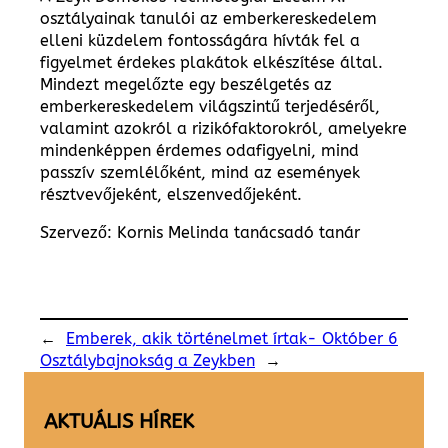
osztályainak tanulói az emberkereskedelem
elleni küzdelem fontosságára hívták fel a
figyelmet érdekes plakátok elkészítése által.
Mindezt megelőzte egy beszélgetés az
emberkereskedelem világszintű terjedéséről,
valamint azokról a rizikófaktorokról, amelyekre
mindenképpen érdemes odafigyelni, mind
passzív szemlélőként, mind az események
résztvevőjeként, elszenvedőjeként.
Szervező: Kornis Melinda tanácsadó tanár
←
Emberek, akik történelmet írtak- Október 6
Osztálybajnokság a Zeykben
→
AKTUÁLIS HÍREK