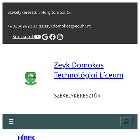
Székelykeresztúr, Hargita utca 14
+40266242383 gs.zeykdomokos@eduhr.ro
YouTube
Google
Facebook
Instagram
Kapcsolat
Zeyk Domokos
Technológiai Líceum
SZÉKELYKERESZTÚR
Search
HÍREK