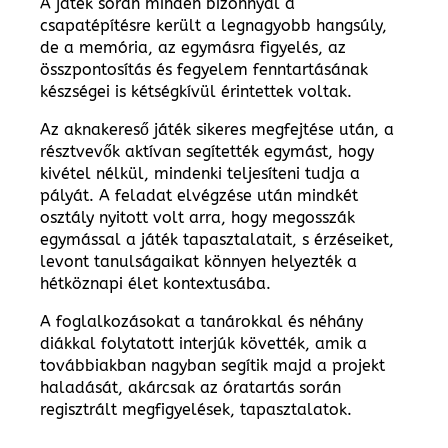
A játék során minden bizonnyal a
csapatépítésre került a legnagyobb hangsúly,
de a memória, az egymásra figyelés, az
összpontosítás és fegyelem fenntartásának
készségei is kétségkívül érintettek voltak.
Az aknakereső játék sikeres megfejtése után, a
résztvevők aktívan segítették egymást, hogy
kivétel nélkül, mindenki teljesíteni tudja a
pályát. A feladat elvégzése után mindkét
osztály nyitott volt arra, hogy megosszák
egymással a játék tapasztalatait, s érzéseiket,
levont tanulságaikat könnyen helyezték a
hétköznapi élet kontextusába.
A foglalkozásokat a tanárokkal és néhány
diákkal folytatott interjúk követték, amik a
továbbiakban nagyban segítik majd a projekt
haladását, akárcsak az óratartás során
regisztrált megfigyelések, tapasztalatok.