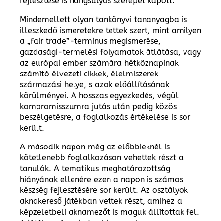
fejlesztése is hangsúlyos szerepet kapott.
Mindemellett olyan tankönyvi tananyagba is
illeszkedő ismeretekre tettek szert, mint amilyen
a „fair trade”-terminus megismerése,
gazdasági-termelési folyamatok átlátása, vagy
az európai ember számára hétköznapinak
számító élvezeti cikkek, élelmiszerek
származási helye, s azok előállításának
körülményei. A hosszas egyezkedés, végül
kompromisszumra jutás után pedig közös
beszélgetésre, a foglalkozás értékelése is sor
került.
A második napon még az előbbieknél is
kötetlenebb foglalkozáson vehettek részt a
tanulók. A tematikus meghatározottság
hiányának ellenére ezen a napon is számos
készség fejlesztésére sor került. Az osztályok
aknakereső játékban vettek részt, amihez a
képzeletbeli aknamezőt is maguk állítottak fel.