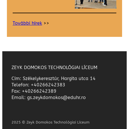
További hírek
>>
ZEYK DOMOKOS TECHNOLÓGIAI LÍCEUM
Cím: Székelykeresztúr, Hargita utca 14
Telefon: +40266242383
Fax: +40266242389
Email: gs.zeykdomokos@eduhr.ro
2025 © Zeyk Domokos Technológiai Líceum