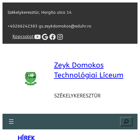
Székelykeresztúr, Hargita utca 14
+40266242383 gs.zeykdomokos@eduhr.ro
YouTube
Google
Facebook
Instagram
Kapcsolat
Zeyk Domokos
Technológiai Líceum
SZÉKELYKERESZTÚR
Search
HÍREK