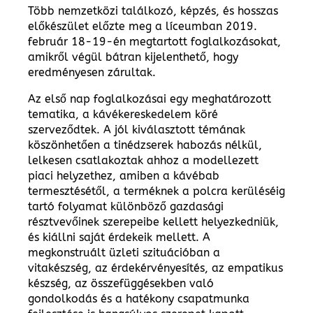
Több nemzetközi találkozó, képzés, és hosszas
előkészület előzte meg a líceumban 2019.
február 18-19-én megtartott foglalkozásokat,
amikről végül bátran kijelenthető, hogy
eredményesen zárultak.
Az első nap foglalkozásai egy meghatározott
tematika, a kávékereskedelem köré
szerveződtek. A jól kiválasztott témának
köszönhetően a tinédzserek habozás nélkül,
lelkesen csatlakoztak ahhoz a modellezett
piaci helyzethez, amiben a kávébab
termesztésétől, a terméknek a polcra kerüléséig
tartó folyamat különböző gazdasági
résztvevőinek szerepeibe kellett helyezkedniük,
és kiállni saját érdekeik mellett. A
megkonstruált üzleti szituációban a
vitakészség, az érdekérvényesítés, az empatikus
készség, az összefüggésekben való
gondolkodás és a hatékony csapatmunka