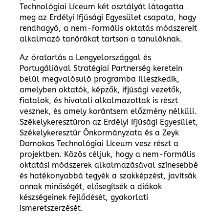
Technológiai Líceum két osztályát látogatta
meg az Erdélyi Ifjúsági Egyesület csapata, hogy
rendhagyó, a nem-formális oktatás módszereit
alkalmazó tanórákat tartson a tanulóknak.
Az óratartás a Lengyelországgal és
Portugáliával Stratégiai Partnerség keretein
belül megvalósuló programba illeszkedik,
amelyben oktatók, képzők, ifjúsági vezetők,
fiatalok, és hivatali alkalmazottak is részt
vesznek, és amely korántsem előzmény nélküli.
Székelykeresztúron az Erdélyi Ifjúsági Egyesület,
Székelykeresztúr Önkormányzata és a Zeyk
Domokos Technológiai Líceum vesz részt a
projektben. Közös céljuk, hogy a nem-formális
oktatási módszerek alkalmazásával színesebbé
és hatékonyabbá tegyék a szakképzést, javítsák
annak minőségét, elősegítsék a diákok
készségeinek fejlődését, gyakorlati
ismeretszerzését.