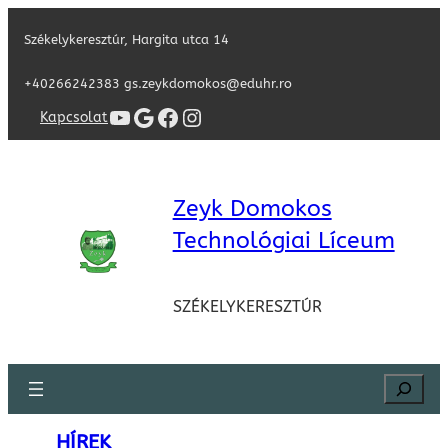
Székelykeresztúr, Hargita utca 14
+40266242383 gs.zeykdomokos@eduhr.ro
YouTube
Google
Facebook
Instagram
Kapcsolat
Zeyk Domokos
Technológiai Líceum
SZÉKELYKERESZTÚR
Search
HÍREK