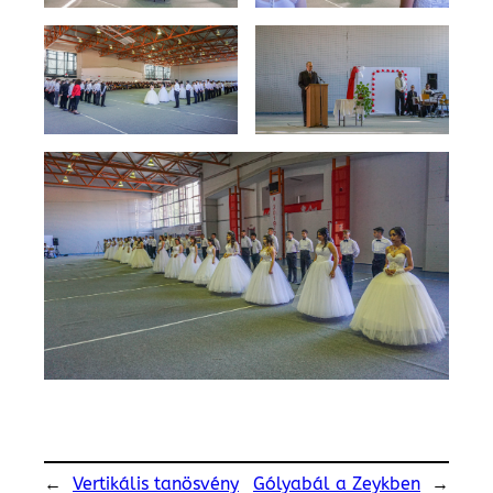
←
Vertikális tanösvény
Gólyabál a Zeykben
→