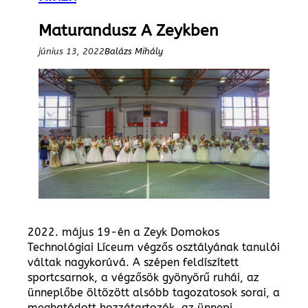
Maturandusz A Zeykben
június 13, 2022
Balázs Mihály
2022. május 19-én a Zeyk Domokos
Technológiai Líceum végzős osztályának tanulói
váltak nagykorúvá. A szépen feldíszített
sportcsarnok, a végzősök gyönyörű ruhái, az
ünneplőbe öltözött alsóbb tagozatosok sorai, a
meghatódott hozzátartozók, az ünnepi