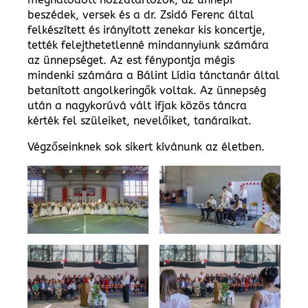
beszédek, versek és a dr. Zsidó Ferenc által
felkészített és irányított zenekar kis koncertje,
tették felejthetetlenné mindannyiunk számára
az ünnepséget. Az est fénypontja mégis
mindenki számára a Bálint Lídia tánctanár által
betanított angolkeringők voltak. Az ünnepség
után a nagykorúvá vált ifjak közös táncra
kérték fel szüleiket, nevelőiket, tanáraikat.
Végzőseinknek sok sikert kívánunk az életben.