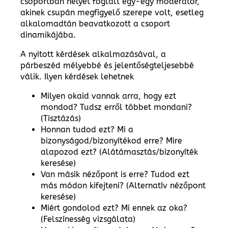
csoportban helyet foglalt egy-egy moderátor,
akinek csupán megfigyelő szerepe volt, esetleg
alkalomadtán beavatkozott a csoport
dinamikájába.
A nyitott kérdések alkalmazásával, a
párbeszéd mélyebbé és jelentőségteljesebbé
válik. Ilyen kérdések lehetnek
Milyen okaid vannak arra, hogy ezt
mondod? Tudsz erről többet mondani?
(Tisztázás)
Honnan tudod ezt? Mi a
bizonyságod/bizonyítékod erre? Mire
alapozod ezt? (Alátámasztás/bizonyíték
keresése)
Van másik nézőpont is erre? Tudod ezt
más módon kifejteni? (Alternatív nézőpont
keresése)
Miért gondolod ezt? Mi ennek az oka?
(Felszínesség vizsgálata)