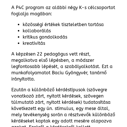
A P4C program az alábbi négy K-s célcsoportot
foglalja magában:
közösségi értékek tiszteletben tartása
kollaborálás
kritikus gondolkodás
kreativitás
A képzésen 22 pedagógus vett részt,
megalkotva első lépésben, a módszer
legfontosabb lépését, a szabályalkotást. Ezt a
munkafolyamatot Baciu Gyöngyvér, tanárnő
irányította.
Ezután a különböző kérdéstípusok (szövegre
vonatkozó zárt, nyitott kérdések, szövegen
túlmutató zárt, nyitott kérdések) tudatosítása
következett egy ún. stimulus, egy mese által,
mely tevékenység során a résztvevők különböző
kérdéseket kaptak egy adott mesére alapozva