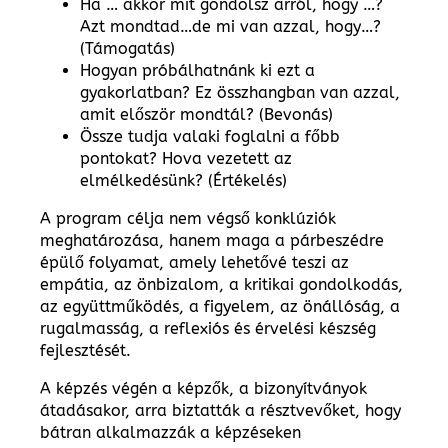
Ha … akkor mit gondolsz arról, hogy …?
Azt mondtad…de mi van azzal, hogy…?
(Támogatás)
Hogyan próbálhatnánk ki ezt a
gyakorlatban? Ez összhangban van azzal,
amit először mondtál? (Bevonás)
Össze tudja valaki foglalni a főbb
pontokat? Hova vezetett az
elmélkedésünk? (Értékelés)
A program célja nem végső konklúziók
meghatározása, hanem maga a párbeszédre
épülő folyamat, amely lehetővé teszi az
empátia, az önbizalom, a kritikai gondolkodás,
az együttműködés, a figyelem, az önállóság, a
rugalmasság, a reflexiós és érvelési készség
fejlesztését.
A képzés végén a képzők, a bizonyítványok
átadásakor, arra biztatták a résztvevőket, hogy
bátran alkalmazzák a képzéseken