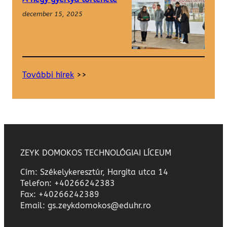
december 15, 2025
További hírek
>>
ZEYK DOMOKOS TECHNOLÓGIAI LÍCEUM
Cím: Székelykeresztúr, Hargita utca 14
Telefon: +40266242383
Fax: +40266242389
Email: gs.zeykdomokos@eduhr.ro