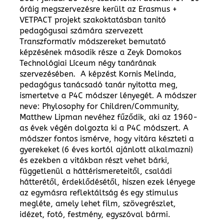
óráig megszervezésre került az Erasmus +
VETPACT projekt szakoktatásban tanitó
pedagógusai számára szervezett
Transzformatív módszereket bemutató
képzésének második része a Zeyk Domokos
Technológiai Líceum négy tanárának
szervezésében. A képzést Kornis Melinda,
pedagógus tanácsadó tanár nyitotta meg,
ismertetve a P4C módszer lényegét. A módszer
neve: Phylosophy for Children/Community,
Matthew Lipman nevéhez fűződik, aki az 1960-
as évek végén dolgozta ki a P4C módszert. A
módszer fontos ismérve, hogy vitára készteti a
gyerekeket (6 éves kortól ajánlott alkalmazni)
és ezekben a vitákban részt vehet bárki,
függetlenül a háttérismereteitől, családi
hátterétől, érdeklődésétől, hiszen ezek lényege
az egymásra reflektáltság és egy stimulus
megléte, amely lehet film, szövegrészlet,
idézet, fotó, festmény, egyszóval bármi.