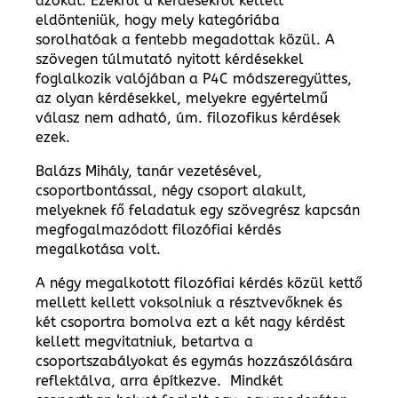
azokat. Ezekről a kérdésekről kellett
eldönteniük, hogy mely kategóriába
sorolhatóak a fentebb megadottak közül. A
szövegen túlmutató nyitott kérdésekkel
foglalkozik valójában a P4C módszeregyüttes,
az olyan kérdésekkel, melyekre egyértelmű
válasz nem adható, úm. filozofikus kérdések
ezek.
Balázs Mihály, tanár vezetésével,
csoportbontással, négy csoport alakult,
melyeknek fő feladatuk egy szövegrész kapcsán
megfogalmazódott filozófiai kérdés
megalkotása volt.
A négy megalkotott filozófiai kérdés közül kettő
mellett kellett voksolniuk a résztvevőknek és
két csoportra bomolva ezt a két nagy kérdést
kellett megvitatniuk, betartva a
csoportszabályokat és egymás hozzászólására
reflektálva, arra építkezve. Mindkét