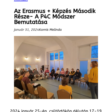
Az Erasmus + Képzés Második
Része- A P4C Módszer
Bemutatása
január 31, 2024
Kornis Melinda
2024 január 25-én, csütörtökön délután 17-19