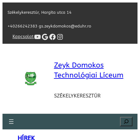
Székelykeresztúr, Hargita utca 14
+40266242383 gs.zeykdomokos@eduhr.ro
YouTube
Google
Facebook
Instagram
Kapcsolat
Zeyk Domokos
Technológiai Líceum
SZÉKELYKERESZTÚR
Search
HÍREK